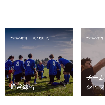
2019年6月12日
読了時間: 1分
2019年6月12日
チー
通常練習
シッ
法